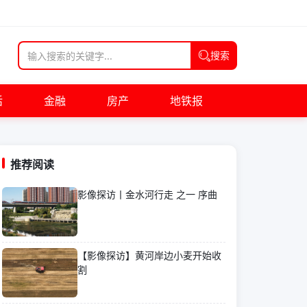
搜索
活
金融
房产
地铁报
推荐阅读
影像探访丨金水河行走 之一 序曲
【影像探访】黄河岸边小麦开始收
割