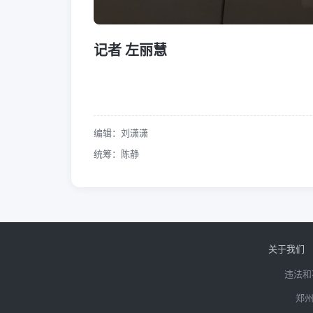
记者 左丽慧
编辑：刘潇潇
统筹：陈静
关于我们
违法和
郑州