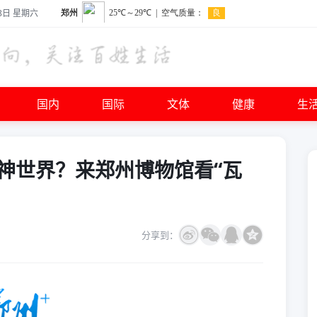
8日 星期六
国内
国际
文体
健康
生
神世界？来郑州博物馆看“瓦
分享到：