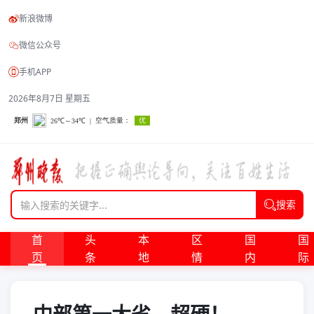
新浪微博
微信公众号
手机APP
2026年8月7日 星期五
搜索
首
头
本
区
国
国
页
条
地
情
内
际