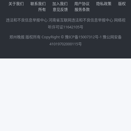
关于我们
联系我们
加入我们
用户协议
隐私政策
版权
所有
意见反馈
服务条款
违法和不良信息举报中心
河南省互联网违法和不良信息举报中心
网络视
听许可证11642105号
郑州晚报 版权所有 CopyRight ©
豫ICP备15007312号-1
豫公网安备
41019702000115号