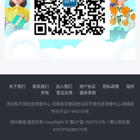
关于我们
联系我们
加入我们
用户协议
隐私政策
版权
所有
意见反馈
服务条款
违法和不良信息举报中心
河南省互联网违法和不良信息举报中心
网络视
听许可证11642105号
郑州晚报 版权所有 CopyRight ©
豫ICP备15007312号-1
豫公网安备
41019702000115号