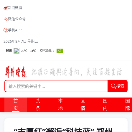
新浪微博
微信公众号
手机APP
2026年8月7日 星期五
搜索
首
头
本
区
国
国
页
条
地
情
内
际