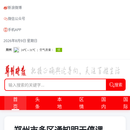
新浪微博
微信公众号
手机APP
2026年8月9日 星期日
搜索
首
头
本
区
国
国
页
条
地
情
内
际