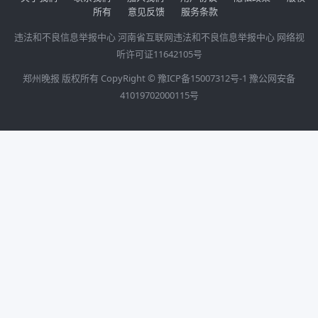
所有
意见反馈
服务条款
违法和不良信息举报中心
河南省互联网违法和不良信息举报中心
网络视
听许可证11642105号
郑州晚报 版权所有 CopyRight ©
豫ICP备15007312号-1
豫公网安备
41019702000115号