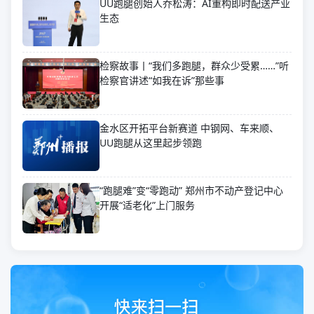
UU跑腿创始人乔松涛：AI重构即时配送产业
生态
检察故事丨“我们多跑腿，群众少受累……”听
检察官讲述“如我在诉”那些事
金水区开拓平台新赛道 中钢网、车来顺、
UU跑腿从这里起步领跑
“跑腿难”变“零跑动” 郑州市不动产登记中心
开展“适老化”上门服务