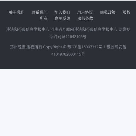
关于我们
联系我们
加入我们
用户协议
隐私政策
版权
所有
意见反馈
服务条款
违法和不良信息举报中心
河南省互联网违法和不良信息举报中心
网络视
听许可证11642105号
郑州晚报 版权所有 CopyRight ©
豫ICP备15007312号-1
豫公网安备
41019702000115号