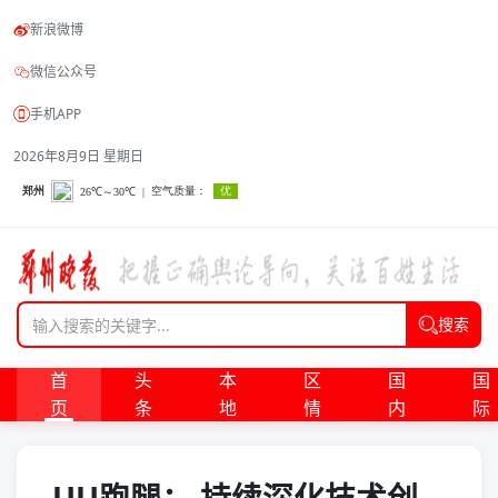
新浪微博
微信公众号
手机APP
2026年8月9日 星期日
搜索
首
头
本
区
国
国
页
条
地
情
内
际