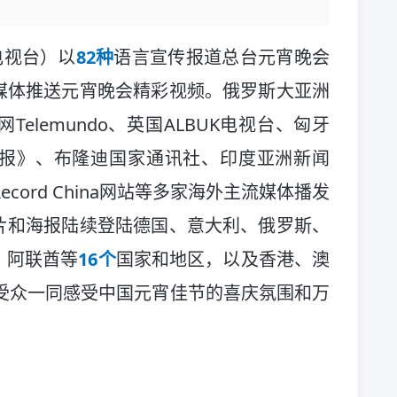
电视台）以
82种
语言宣传报道总台元宵晚会
媒体推送元宵晚会精彩视频。俄罗斯大亚洲
elemundo、英国ALBUK电视台、匈牙
报》、布隆迪国家通讯社、印度亚洲新闻
cord China网站等多家海外主流媒体播发
片和海报陆续登陆德国、意大利、俄罗斯、
、阿联酋等
1
6
个
国家和地区，以及香港、澳
受众一同感受中国元宵佳节的喜庆氛围和万