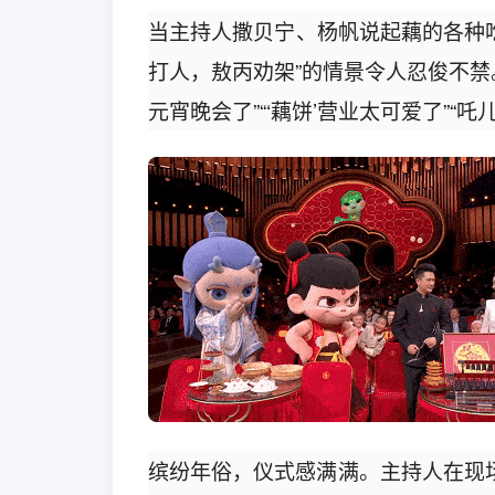
当主持人撒贝宁、杨帆说起藕的各种吃
打人，敖丙劝架”的情景令人忍俊不禁
元宵晚会了”“‘藕饼’营业太可爱了”
缤纷年俗，仪式感满满。主持人在现