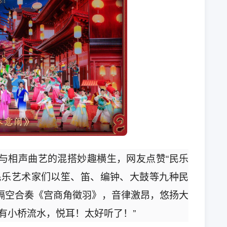
与相声曲艺的混搭妙趣横生，网友点赞“民乐
民乐艺术家们以笙、笛、编钟、大鼓等九种民
隔空合奏《宫商角徵羽》，音律激昂，悠扬大
有小桥流水，悦耳！太好听了！”