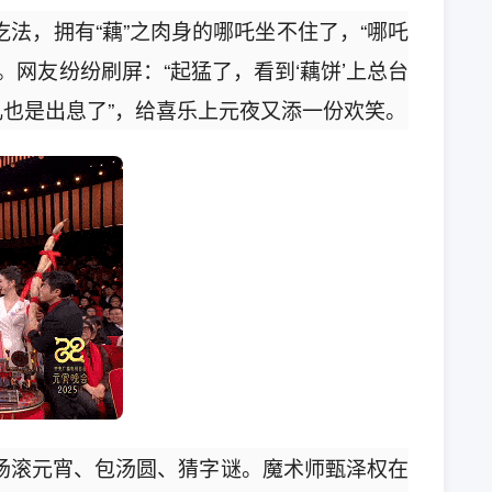
法，拥有“藕”之肉身的哪吒坐不住了，“哪吒
。网友纷纷刷屏：“起猛了，看到‘藕饼’上总台
“吒儿也是出息了”，给喜乐上元夜又添一份欢笑。
场滚元宵、包汤圆、猜字谜。魔术师甄泽权在