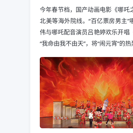
今年春节档，国产动画电影《哪吒
北美等海外院线。“百亿票房男主”
伟与哪吒配音演员吕艳婷欢乐开唱
“我命由我不由天”，将“闹元宵”的