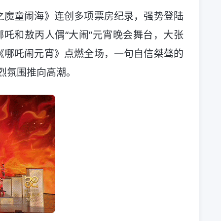
之魔童闹海》连创多项票房纪录，强势登陆
哪吒和敖丙人偶“大闹”元宵晚会舞台，大张
《哪吒闹元宵》点燃全场，一句自信桀骜的
热烈氛围推向高潮。