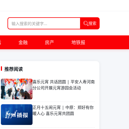
搜索
活
金融
房产
地铁报
推荐阅读
喜乐元宵 共话团圆 | 平安人寿河南
分公司开展元宵游园会活动
正月十五闹元宵 | 中原：郑好有你
暖人心 喜乐元宵共团圆