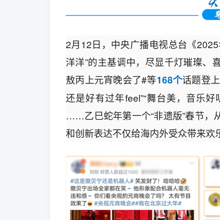
2月12日，中央广播电视总台《20
洋洋”的主基调中，尽显千灯璀璨、喜
敖丙上元宵晚会了#等
话题登上
168个
还是好有过年feel”“舞台美，音乐
……乙巳蛇年第一个“非遗版”春节
和创新表达不仅给海内外受众带来欢