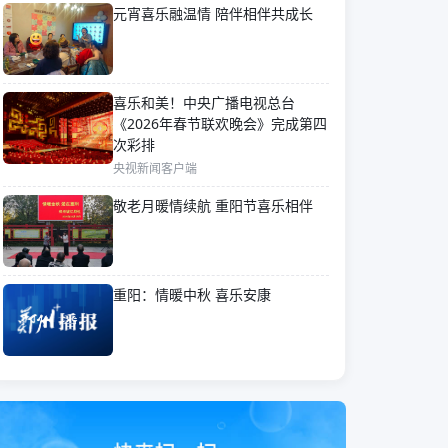
元宵喜乐融温情 陪伴相伴共成长
喜乐和美！中央广播电视总台
《2026年春节联欢晚会》完成第四
次彩排
央视新闻客户端
敬老月暖情续航 重阳节喜乐相伴
重阳：情暖中秋 喜乐安康