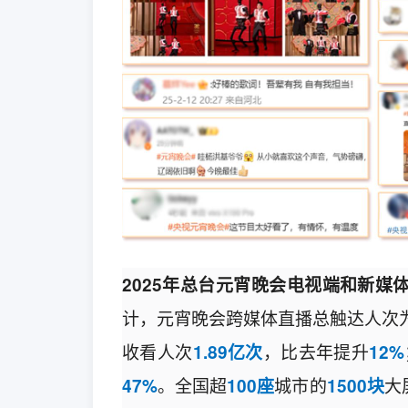
2025年总台元宵晚会电视端和新媒
计，元宵晚会跨媒体直播总触达人次
收看人次
，比去年提升
1.89亿
次
12%
。全国超
城市的
大
47%
100
座
1500块