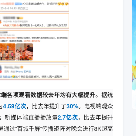
据统
体端各项观看数据
较
去年均有大幅提升
。
为
，比去年提升了
。电视端观众
4.59亿次
30%
；新媒体端直播播放量
，比去年提升
2.7亿次
屏通过“百城千屏”传播矩阵对晚会进行8K超高