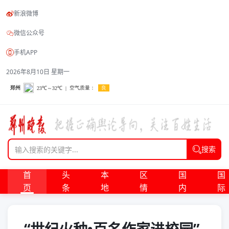
新浪微博
微信公众号
手机APP
2026年8月10日 星期一
搜索
首
头
本
区
国
国
页
条
地
情
内
际