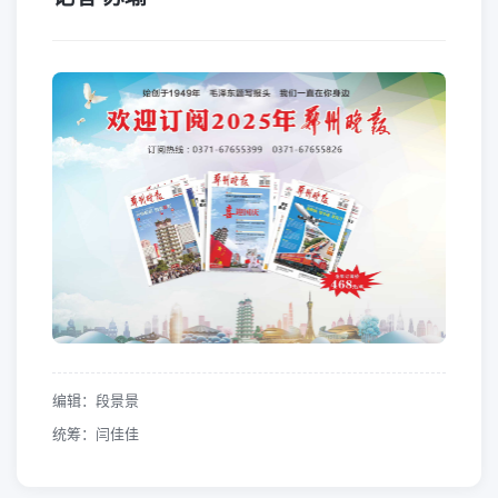
编辑：段景景
统筹：闫佳佳