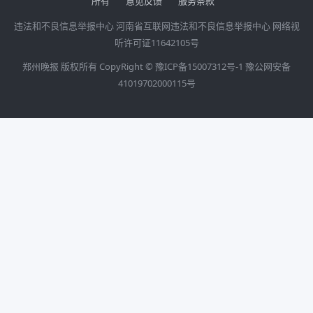
所有
意见反馈
服务条款
违法和不良信息举报中心
河南省互联网违法和不良信息举报中心
网络视
听许可证11642105号
郑州晚报 版权所有 CopyRight ©
豫ICP备15007312号-1
豫公网安备
41019702000115号