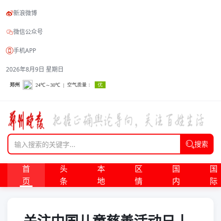
新浪微博
微信公众号
手机APP
2026年8月9日 星期日
搜索
首
头
本
区
国
国
页
条
地
情
内
际