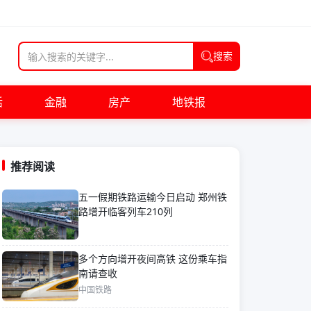
搜索
活
金融
房产
地铁报
推荐阅读
五一假期铁路运输今日启动 郑州铁
路增开临客列车210列
多个方向增开夜间高铁 这份乘车指
南请查收
中国铁路