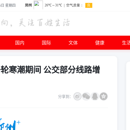
6日 星期四
国内
国际
文体
健康
生
新一轮寒潮期间 公交部分线路增
分享到：