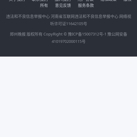
所有
意见反馈
服务条款
违法和不良信息举报中心
河南省互联网违法和不良信息举报中心
网络视
听许可证11642105号
郑州晚报 版权所有 CopyRight ©
豫ICP备15007312号-1
豫公网安备
41019702000115号