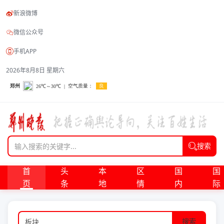
新浪微博
微信公众号
手机APP
2026年8月8日 星期六
搜索
首
头
本
区
国
国
页
条
地
情
内
际
搜索