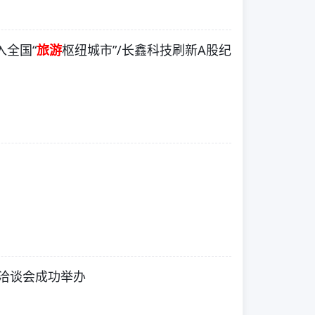
入全国“
旅游
枢纽城市”/长鑫科技刷新A股纪
洽谈会成功举办