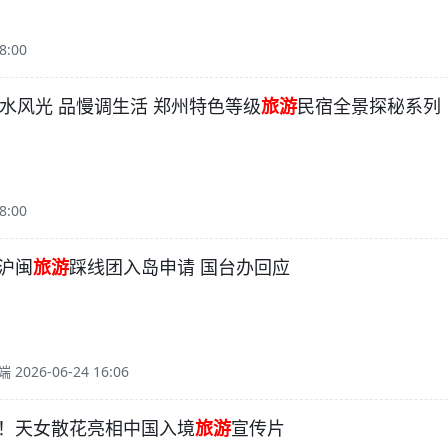
8:00
山水风光 品慢调生活 郑州特色等级
旅游
民宿全景探秘系列
8:00
沪闽
旅游
踩线团入岛申请 国台办回应
026-06-24 16:06
！天女散花亮相中国入境
旅游
宣传片