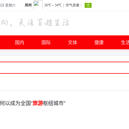
8日 星期六
国内
国际
文体
健康
生
州何以成为全国“
旅游
枢纽城市”