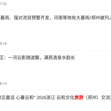
7:32
郑州｜暴雨、强对流双预警齐发，河南等地有大暴雨/郑州被列
9:18
区：一河云影随波飘，满苑清泉水韵长
8:14
豫见童话 心暑云和” 2026浙江·云和文化
旅游
（郑州）交流