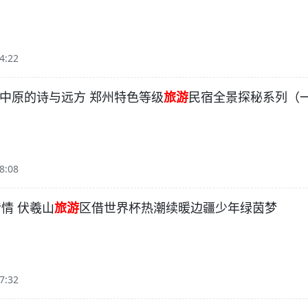
4:22
居中原的诗与远方 郑州特色等级
旅游
民宿全景探秘系列（
8:08
情 伏羲山
旅游
区借世界杯热潮续暖边疆少年绿茵梦
7:32