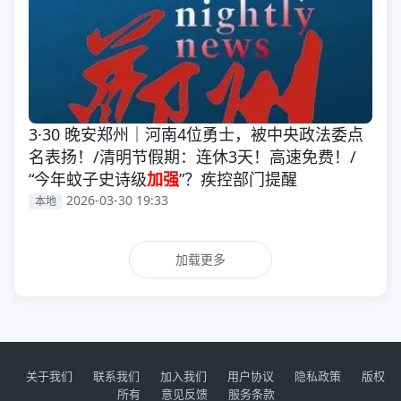
3·30 晚安郑州｜河南4位勇士，被中央政法委点
名表扬！/清明节假期：连休3天！高速免费！/
“今年蚊子史诗级
加强
”？疾控部门提醒
2026-03-30 19:33
本地
加载更多
关于我们
联系我们
加入我们
用户协议
隐私政策
版权
所有
意见反馈
服务条款