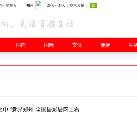
7日 星期五
国内
国际
文体
健康
生
之中·‘镜’界郑州”全国摄影展网上看