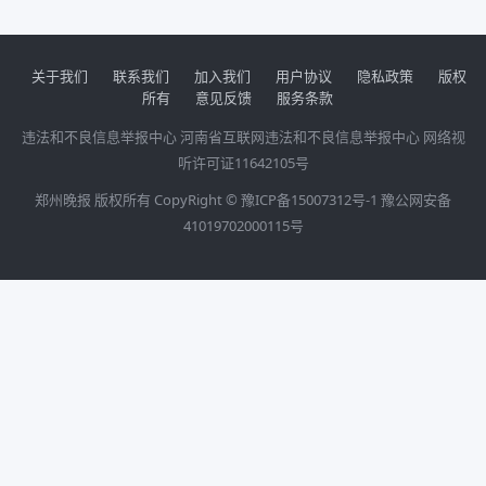
关于我们
联系我们
加入我们
用户协议
隐私政策
版权
所有
意见反馈
服务条款
违法和不良信息举报中心
河南省互联网违法和不良信息举报中心
网络视
听许可证11642105号
郑州晚报 版权所有 CopyRight ©
豫ICP备15007312号-1
豫公网安备
41019702000115号