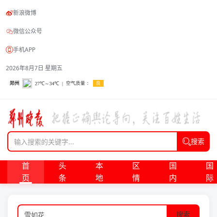
新浪微博
微信公众号
手机APP
2026年8月7日 星期五
搜索
首
头
本
区
国
国
页
条
地
情
内
际
搜索