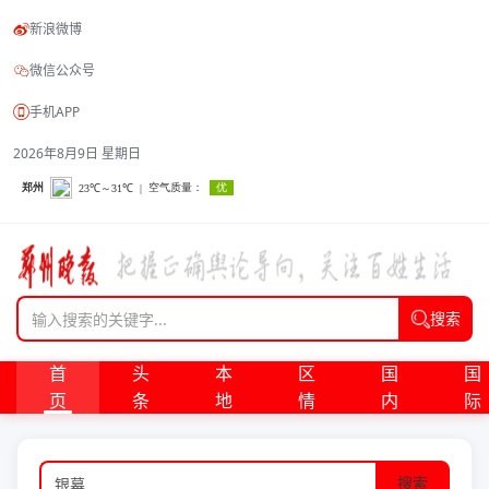
新浪微博
微信公众号
手机APP
2026年8月9日 星期日
搜索
首
头
本
区
国
国
页
条
地
情
内
际
搜索