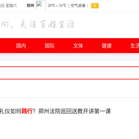
8日 星期六
国内
国际
文体
健康
生
礼仪如何
践行
？郑州法院巡回送教开讲第一课