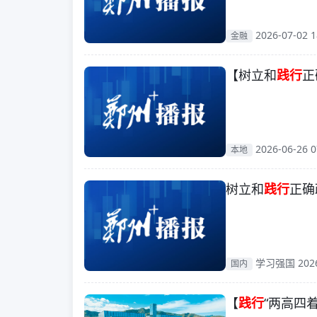
2026-07-02 1
金融
【树立和
践行
正
2026-06-26 0
本地
树立和
践行
正确
学习强国 2026-
国内
【
践行
“两高四