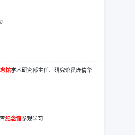
动
念馆
学术研究部主任、研究馆员庞倩华
青
纪念馆
参观学习