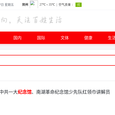
7日 星期五
国内
国际
文体
健康
生
中共一大
纪念馆
、南湖革命纪念馆少先队红领巾讲解员