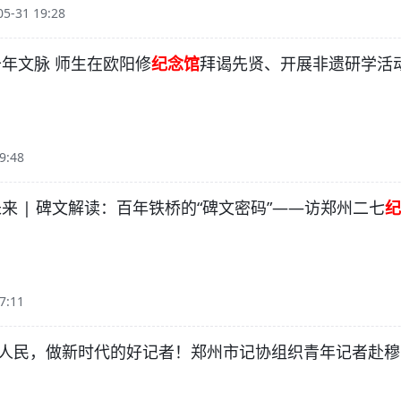
5-31 19:28
千年文脉 师生在欧阳修
纪念馆
拜谒先贤、开展非遗研学活
9:48
来 | 碑文解读：百年铁桥的“碑文密码”——访郑州二七
纪
7:11
人民，做新时代的好记者！郑州市记协组织青年记者赴穆