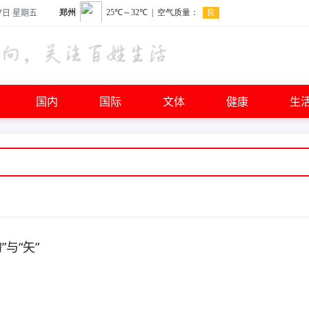
7日 星期五
国内
国际
文体
健康
生
”与“矢”