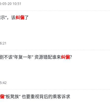
05-20 10:51
示”，该
纠偏
了
6:21
剧不该“年复一年” 资源错配谁来
纠偏
？
5:42
偏
“板凳族” 也要重视背后的乘客诉求