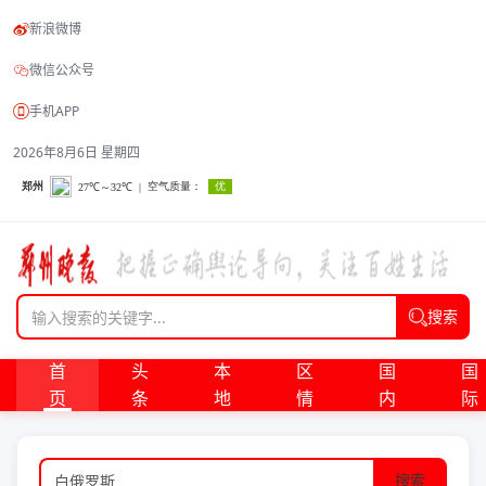
新浪微博
微信公众号
手机APP
2026年8月6日 星期四
搜索
首
头
本
区
国
国
页
条
地
情
内
际
搜索