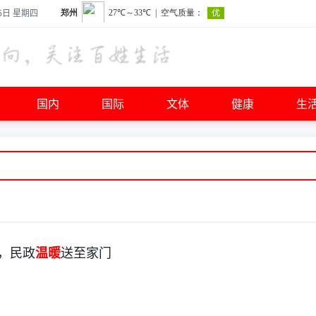
6日 星期四
国内
国际
文体
健康
生
 ，民政
温暖
送至家门