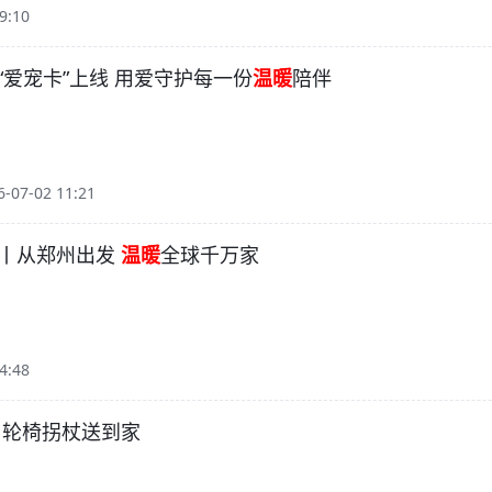
9:10
“爱宠卡”上线 用爱守护每一份
温暖
陪伴
07-02 11:21
丨从郑州出发
温暖
全球千万家
4:48
轮椅拐杖送到家