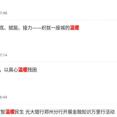
7:48
底、赋能、接力——织就一座城的
温暖
7:14
，以真心
温暖
残困
6:44
数智
温暖
民生 光大银行郑州分行开展金融知识万里行活动