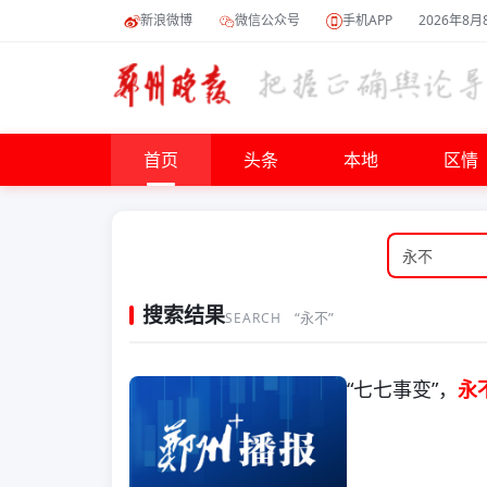
新浪微博
微信公众号
手机APP
2026年8月
首页
头条
本地
区情
搜索结果
“永不”
SEARCH
“七七事变”，
永