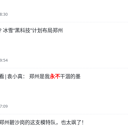
8:30
? 冰雪“黑科技”计划布局郑州
9:54
看|袁小真： 郑州是我
永不
干涸的墨
7:09
郑州碧沙岗的这支模特队，也太飒了！