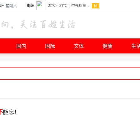
8日 星期六
国内
国际
文体
健康
生
不
能忘！