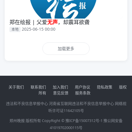
郑在绘报 | 父爱
无声
，却震耳欲聋
2025-06-15 00:00
本地
加载更多
关于我们
联系我们
加入我们
用户协议
隐私政策
版权
所有
意见反馈
服务条款
违法和不良信息举报中心
河南省互联网违法和不良信息举报中心
网络视
听许可证11642105号
郑州晚报 版权所有 CopyRight ©
豫ICP备15007312号-1
豫公网安备
41019702000115号