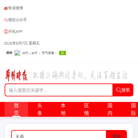
新浪微博
微信公众号
手机APP
2026年8月7日 星期五
搜索
首
头
本
区
国
国
页
条
地
情
内
际
搜索