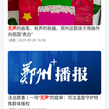
无声
的画笔，有声的祝福，郑州这群孩子用画作
向祖国“表白”
2025-09-26 16:36
本地
法治故事丨一场“
无声
”的庭审：司法温度守护特
殊群体维权