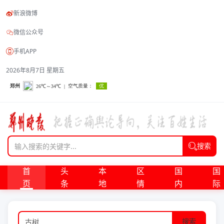
新浪微博
微信公众号
手机APP
2026年8月7日 星期五
搜索
首
头
本
区
国
国
页
条
地
情
内
际
搜索