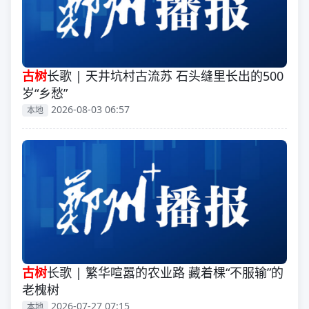
古树
长歌 | 天井坑村古流苏 石头缝里长出的500
岁“乡愁”
2026-08-03 06:57
本地
古树
长歌 | 繁华喧嚣的农业路 藏着棵“不服输”的
老槐树
2026-07-27 07:15
本地