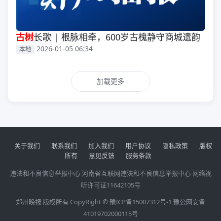
古树
长歌 | 根脉相牵，600岁古槐静守商城遗韵
2026-01-05 06:34
本地
加载更多
关于我们
联系我们
加入我们
用户协议
隐私政策
版权
所有
意见反馈
服务条款
违法和不良信息举报中心
河南省互联网违法和不良信息举报中心
网络视
听许可证11642105号
郑州晚报 版权所有 CopyRight ©
豫ICP备15007312号-1
豫公网安备
41019702000115号