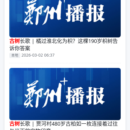
古树
长歌 | 橘过淮北化为枳？这棵190岁枳树告
诉你答案
2026-03-02 06:37
本地
古树
长歌 | 贾河村480岁古柏如一枚连接着过往