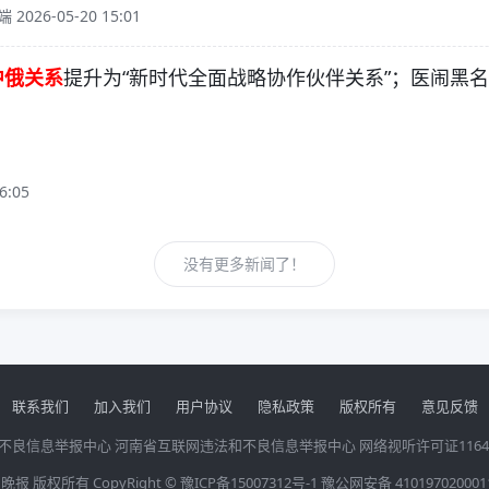
026-05-20 15:01
中俄关系
提升为“新时代全面战略协作伙伴关系”；医闹黑
6:05
没有更多新闻了！
联系我们
加入我们
用户协议
隐私政策
版权所有
意见反馈
不良信息举报中心
河南省互联网违法和不良信息举报中心
网络视听许可证1164
晚报 版权所有 CopyRight ©
豫ICP备15007312号-1
豫公网安备 410197020001