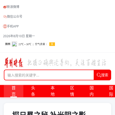
新浪微博
微信公众号
手机APP
2026年8月10日 星期一
搜索
首
头
本
区
国
国
页
条
地
情
内
际