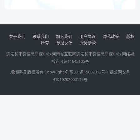
关于我们
联系我们
加入我们
用户协议
隐私政策
版权
所有
意见反馈
服务条款
违法和不良信息举报中心
河南省互联网违法和不良信息举报中心
网络视
听许可证11642105号
郑州晚报 版权所有 CopyRight ©
豫ICP备15007312号-1
豫公网安备
41019702000115号