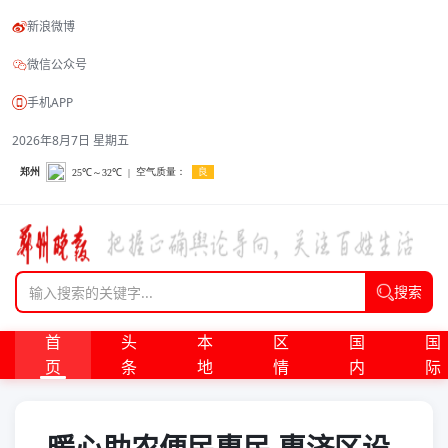
新浪微博
微信公众号
手机APP
2026年8月7日 星期五
搜索
首
头
本
区
国
国
页
条
地
情
内
际