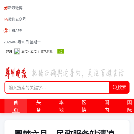
新浪微博
微信公众号
手机APP
2026年8月10日 星期一
搜索
首
头
本
区
国
国
页
条
地
情
内
际