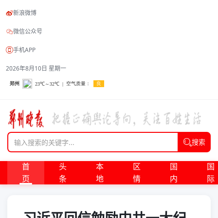
新浪微博
微信公众号
手机APP
2026年8月10日 星期一
搜索
首
头
本
区
国
国
页
条
地
情
内
际