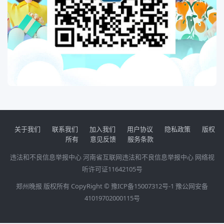
关于我们
联系我们
加入我们
用户协议
隐私政策
版权
所有
意见反馈
服务条款
违法和不良信息举报中心
河南省互联网违法和不良信息举报中心
网络视
听许可证11642105号
郑州晚报 版权所有 CopyRight ©
豫ICP备15007312号-1
豫公网安备
41019702000115号