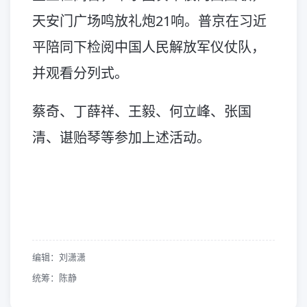
天安门广场鸣放礼炮21响。普京在习近
平陪同下检阅中国人民解放军仪仗队，
并观看分列式。
蔡奇、丁薛祥、王毅、何立峰、张国
清、谌贻琴等参加上述活动。
编辑：刘潇潇
统筹：陈静