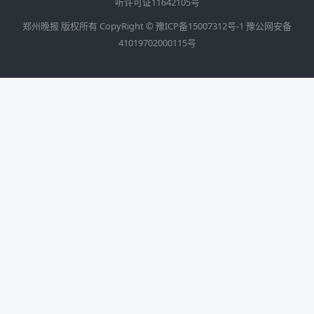
听许可证11642105号
郑州晚报 版权所有 CopyRight ©
豫ICP备15007312号-1
豫公网安备
41019702000115号