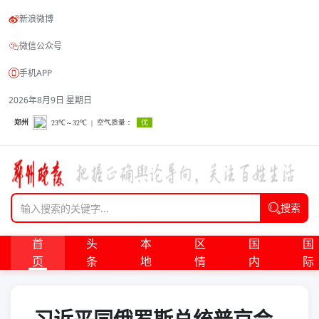
新浪微博
微信公众号
手机APP
2026年8月9日 星期日
搜索
首
头
本
区
国
国
页
条
地
情
内
际