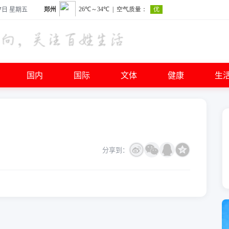
7日 星期五
国内
国际
文体
健康
生
分享到：