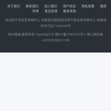
关于我们
联系我们
加入我们
用户协议
隐私政策
版权
所有
意见反馈
服务条款
违法和不良信息举报中心
河南省互联网违法和不良信息举报中心
网络视
听许可证11642105号
郑州晚报 版权所有 CopyRight ©
豫ICP备15007312号-1
豫公网安备
41019702000115号