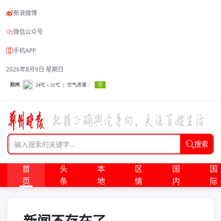
新浪微博
微信公众号
手机APP
2026年8月9日 星期日
搜索
首
头
本
区
国
国
页
条
地
情
内
际