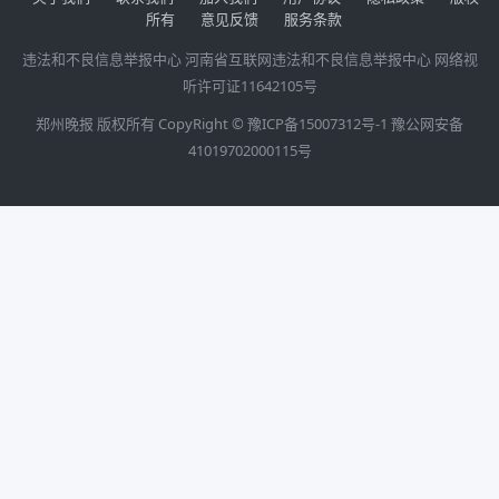
所有
意见反馈
服务条款
违法和不良信息举报中心
河南省互联网违法和不良信息举报中心
网络视
听许可证11642105号
郑州晚报 版权所有 CopyRight ©
豫ICP备15007312号-1
豫公网安备
41019702000115号