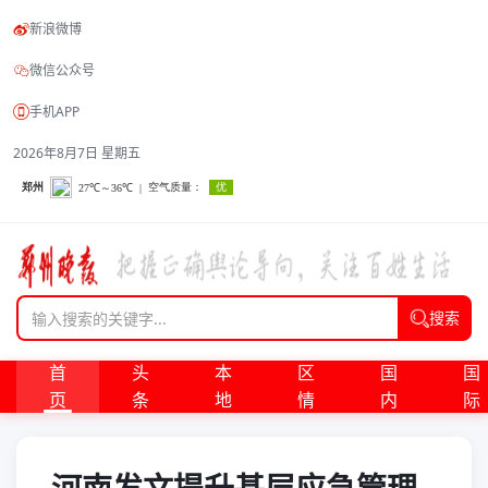
新浪微博
微信公众号
手机APP
2026年8月7日 星期五
搜索
首
头
本
区
国
国
页
条
地
情
内
际