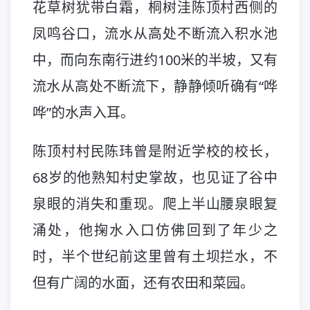
花草树犹带白霜，桐树洼陈顶村西侧的
凤鸣谷口，流水从高处不断流入积水池
中，而向东南行进约100米的半坡，又有
流水从高处不断流下，静静倾听确有“哗
哗”的水声入耳。
陈顶村村民陈玮曾是附近学校的校长，
68岁的他熟知村史掌故，也见证了谷中
泉眼的消失和重现。爬上半山腰泉眼复
涌处，他掬水入口仿佛回到了年少之
时，半个世纪前这里曾有土坝拦水，不
但有广阔的水面，还有农田和菜园。