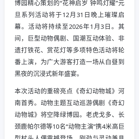
博园精心策划的“花神启岁 钟鸣灯耀”元
旦系列活动将于12月31日晚上璀璨启
幕。活动将持续至2026年1月3日。其
间，巨型动物偶剧、国潮互动体验、非
遗打铁花、赏花灯等多项特色活动将轮
番上演，为广大游客打造一场从白昼到
黑夜的沉浸式新年盛宴。
本次活动的重磅亮点《奇幻动物城》河
南首秀。动物主题互动巡游偶剧《奇幻
动物城》将空降绿博园。老虎戈多、长
颈鹿帕尔德等10名“动物主演”携4米高巨
型杖头人偶震撼登场，刚劲与灵动兼具