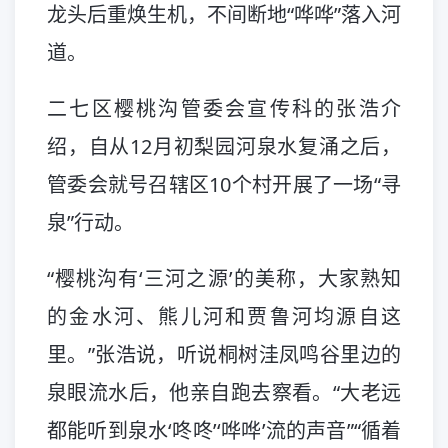
龙头后重焕生机，不间断地“哗哗”落入河
道。
二七区樱桃沟管委会宣传科的张浩介
绍，自从12月初梨园河泉水复涌之后，
管委会就号召辖区10个村开展了一场“寻
泉”行动。
“樱桃沟有‘三河之源’的美称，大家熟知
的金水河、熊儿河和贾鲁河均源自这
里。”张浩说，听说桐树洼凤鸣谷里边的
泉眼流水后，他亲自跑去察看。“大老远
都能听到泉水‘咚咚’‘哗哗’流的声音”“循着