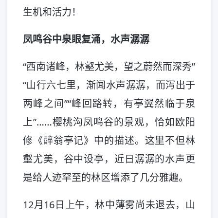
生机和活力！
凤鸣谷中泉眼复涌，水声潺潺
“西南诸峰，林壑尤美，望之蔚然而深秀”
“山行六七里，渐闻水声潺潺，而泻出于
两峰之间”“峰回路转，有亭翼然临于泉
上”……樱桃沟凤鸣谷的景观，恰如欧阳
修《醉翁亭记》中的描述。这里不但林
壑尤美，谷中设亭，近日潺潺的水声更
是给人迹罕至的林区增添了几分雅趣。
12月16日上午，林中薄雾尚未退去，山