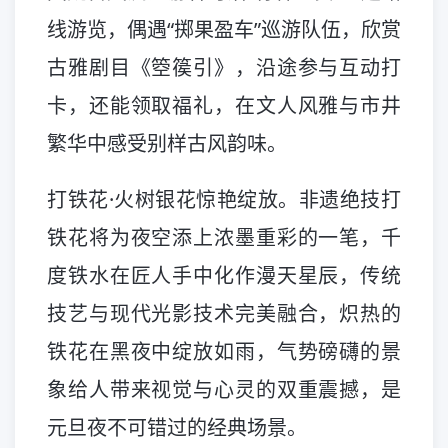
线游览，偶遇“掷果盈车”巡游队伍，欣赏
古雅剧目《箜篌引》，沿途参与互动打
卡，还能领取福礼，在文人风雅与市井
繁华中感受别样古风韵味。
打铁花·火树银花惊艳绽放。非遗绝技打
铁花将为夜空添上浓墨重彩的一笔，千
度铁水在匠人手中化作漫天星辰，传统
技艺与现代光影技术完美融合，炽热的
铁花在黑夜中绽放如雨，气势磅礴的景
象给人带来视觉与心灵的双重震撼，是
元旦夜不可错过的经典场景。