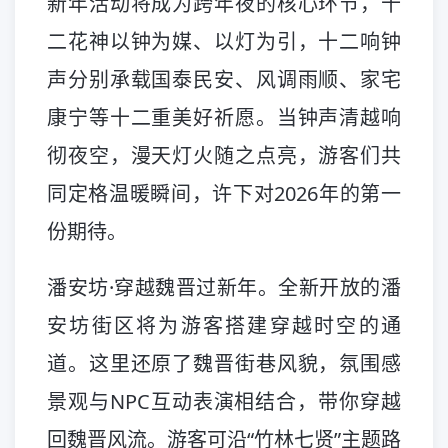
新年活动将成为跨年夜的核心环节，十
二花神以钟为媒、以灯为引，十二响钟
声分别承载国泰民安、风调雨顺、家宅
康宁等十二重美好祈愿。当钟声清越响
彻夜空，漫天灯火随之点亮，游客们共
同定格温暖瞬间，许下对2026年的第一
份期待。
潘安坊·穿越魏晋过新年。全新开放的潘
安坊街区将为游客搭建穿越时空的通
道。这里还原了魏晋街巷风貌，氛围感
景观与NPC互动表演相结合，带你穿越
回魏晋风流。游客可沿“竹林七贤”主题路