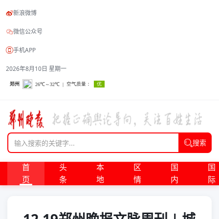
新浪微博
微信公众号
手机APP
2026年8月10日 星期一
搜索
首
头
本
区
国
国
页
条
地
情
内
际