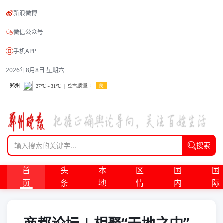
新浪微博
微信公众号
手机APP
2026年8月8日 星期六
搜索
首
头
本
区
国
国
页
条
地
情
内
际