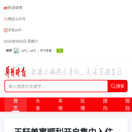
新浪微博
微信公众号
手机APP
2026年8月8日 星期六
搜索
首
头
本
区
国
国
页
条
地
情
内
际