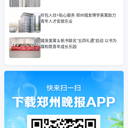
拎包入住+贴心服务 郑州城发博学美寓助力
青年人才安居乐业
城发美寓＆帆书联名“五四礼遇”启动 以书为
媒构筑青年成长乐园