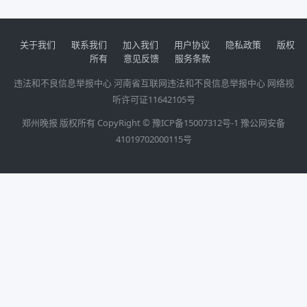
关于我们
联系我们
加入我们
用户协议
隐私政策
版权
所有
意见反馈
服务条款
违法和不良信息举报中心
河南省互联网违法和不良信息举报中心
网络视
听许可证11642105号
郑州晚报 版权所有 CopyRight ©
豫ICP备15007312号-1
豫公网安备
41019702000115号