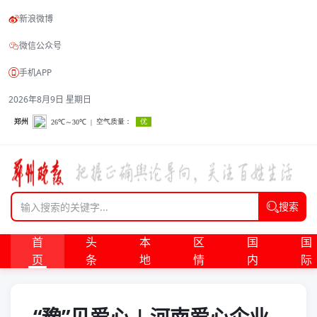
新浪微博
微信公众号
手机APP
2026年8月9日 星期日
搜索
首
头
本
区
国
国
页
条
地
情
内
际