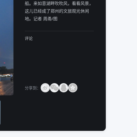
船。来如意湖畔吹吹风，看看风景，
这儿已经成了郑州的文旅观光休闲
地。记者 周甬/图
评论
分享到：