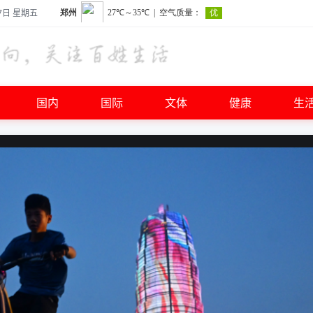
7日 星期五
国内
国际
文体
健康
生