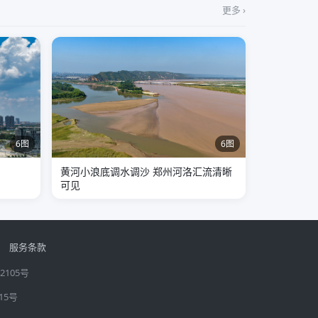
更多 ›
6图
6图
黄河小浪底调水调沙 郑州河洛汇流清晰
可见
服务条款
2105号
15号