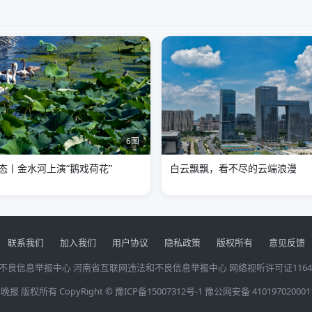
6图
态丨金水河上演“鹅戏荷花”
白云飘飘，看不尽的云端浪漫
联系我们
加入我们
用户协议
隐私政策
版权所有
意见反馈
不良信息举报中心
河南省互联网违法和不良信息举报中心
网络视听许可证1164
晚报 版权所有 CopyRight ©
豫ICP备15007312号-1
豫公网安备 410197020001