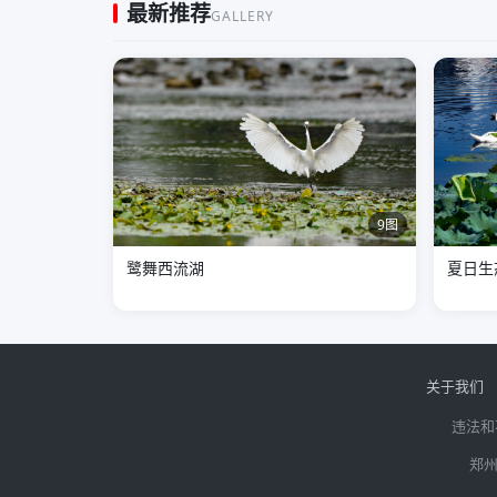
最新推荐
GALLERY
9图
鹭舞西流湖
夏日生
关于我们
违法和
郑州