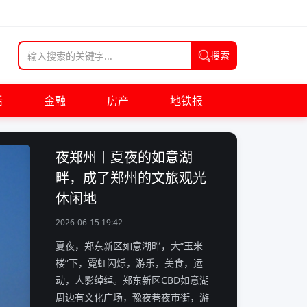
搜索
活
金融
房产
地铁报
夜郑州丨夏夜的如意湖
畔，成了郑州的文旅观光
休闲地
2026-06-15 19:42
夏夜，郑东新区如意湖畔，大“玉米
楼”下，霓虹闪烁，游乐，美食，运
动，人影绰绰。郑东新区CBD如意湖
周边有文化广场，豫夜巷夜市街，游