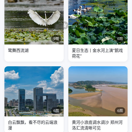
评论
分享到：
9图
6图
鹭舞西流湖
夏日生态丨金水河上演“鹅戏
荷花”
6图
6图
白云飘飘，看不尽的云端浪
黄河小浪底调水调沙 郑州河
漫
洛汇流清晰可见