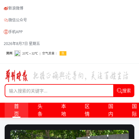
新浪微博
微信公众号
手机APP
2026年8月7日 星期五
搜索
首
头
本
区
国
国
页
条
地
情
内
际