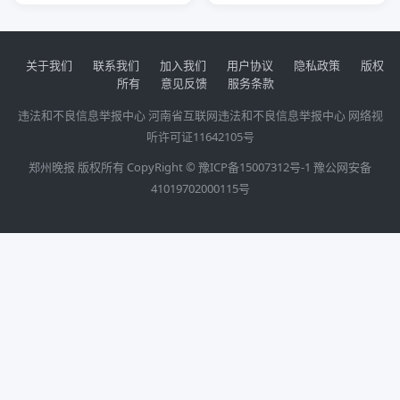
关于我们
联系我们
加入我们
用户协议
隐私政策
版权
所有
意见反馈
服务条款
违法和不良信息举报中心
河南省互联网违法和不良信息举报中心
网络视
听许可证11642105号
郑州晚报 版权所有 CopyRight ©
豫ICP备15007312号-1
豫公网安备
41019702000115号