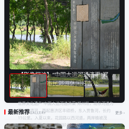
【影像探访】“中国大运河通济渠”郑
州段，郑州市民郊游休闲好去处
2026-05-11 20:12
世界文化遗产“中国大运河通济渠”郑州段，现存河道为
郑州索须河，西起惠济区丰硕桥，东入贾鲁河，长约
最新推荐
更多 ›
GALLERY
15公里。入夏以来，花园路以西河道，两岸植被茂
密，是市民夏日休闲郊游好去处。记者 周甬/摄