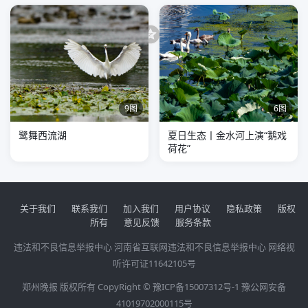
分享到：
9图
6图
鹭舞西流湖
夏日生态丨金水河上演“鹅戏
荷花”
关于我们
联系我们
加入我们
用户协议
隐私政策
版权
所有
意见反馈
服务条款
违法和不良信息举报中心
河南省互联网违法和不良信息举报中心
网络视
听许可证11642105号
郑州晚报 版权所有 CopyRight ©
豫ICP备15007312号-1
豫公网安备
41019702000115号