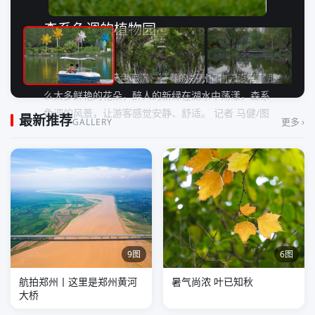
森系色调的植物园
2026-04-14 20:05
4月13日下午，天色阴沉，暮春的郑州植物园没有了那
么太多鲜艳的花朵，醉人的新绿在湖水中荡漾，森系
色调的风景，让游客感觉安静、舒适。 记者 马健/图
最新推荐
更多 ›
GALLERY
评论
9图
6图
航拍郑州丨这里是郑州黄河
暑气尚浓 叶已知秋
大桥