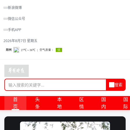
新浪微博
微信公众号
手机APP
2026年8月7日 星期五
搜索
首
头
本
区
国
国
页
条
地
情
内
际